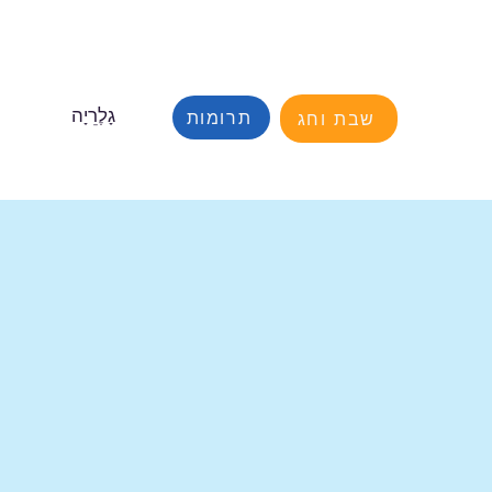
תרומות
גָלֶרֵיָה
שבת וחג