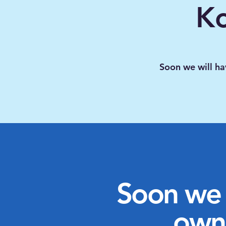
Ko
Soon we will ha
Soon we w
own 