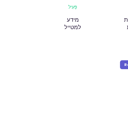
פָּעִיל
ת
מידע
למטייל
R