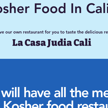
sher Food In Cal
ve our own restaurant for you to taste the delicious r
La Casa Judia Cali
ill have all the m
Kosher food resta