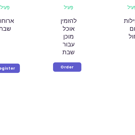
ָעִיל
פָּעִיל
פָּעִיל
לות
להזמין
ארוחו
ום
אוכל
שבת
ול
מוכן
עבור
שבת
Order
egister