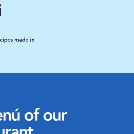
i
ecipes made in
enú of our
urant