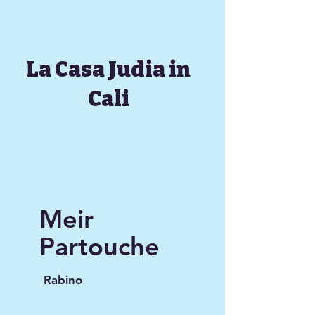
La Casa Judia in
Cali
Meir
Partouche
Rabino