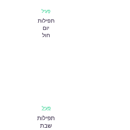
פָּעִיל
תפילות
יום
חול
פָּעִיל
תפילות
שבת